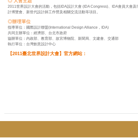
◎ 大會主題
2011世界設計大會的活動，包括IDA設計大會 (IDA Congress)、IDA會員大會及理事會 
計博覽會、新世代設計師工作營及相關交流活動等項目。
◎辦理單位
指導單位：國際設計聯盟(International Design Alliance，IDA)
共同主辦單位：經濟部、台北市政府
協辦單位：內政部、教育部、故宮博物院、新聞局、文建會、交通部
執行單位：台灣創意設計中心
【2011臺北世界設計大會】官方網站：