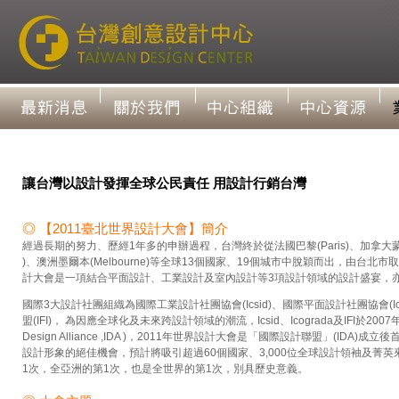
讓台灣以設計發揮全球公民責任 用設計行銷台灣
◎ 【2011臺北世界設計大會】簡介
經過長期的努力、歷經1年多的申辦過程，台灣終於從法國巴黎(Paris)、加拿大蒙特婁(M
)、澳洲墨爾本(Melbourne)等全球13個國家、19個城市中脫穎而出，由台北
計大會是一項結合平面設計、工業設計及室內設計等3項設計領域的設計盛宴，
國際3大設計社團組織為國際工業設計社團協會(Icsid)、國際平面設計社團協會(I
盟(IFI)， 為因應全球化及未來跨設計領域的潮流，Icsid、Icograda及IFI於2007年
Design Alliance ,IDA )，2011年世界設計大會是「國際設計聯盟」(ID
設計形象的絕佳機會，預計將吸引超過60個國家、3,000位全球設計領袖及菁
1次，全亞洲的第1次，也是全世界的第1次，別具歷史意義。