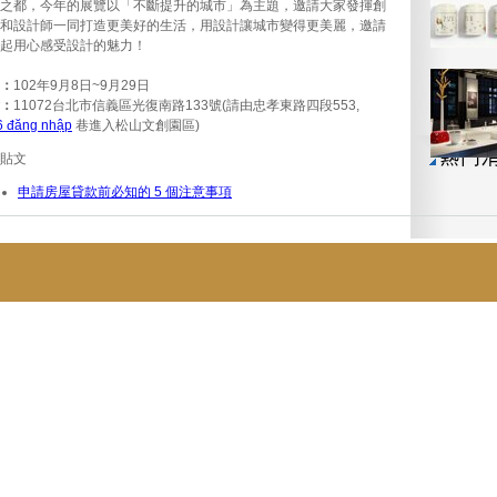
之都，今年的展覽以「不斷提升的城市」為主題，邀請大家發揮創
和設計師一同打造更美好的生活，用設計讓城市變得更美麗，邀請
起用心感受設計的魅力！
：
102年9月8日~9月29日
：
11072台北市信義區光復南路133號(請由忠孝東路四段553,
6 đăng nhập
巷進入松山文創園區)
貼文
申請房屋貸款前必知的 5 個注意事項