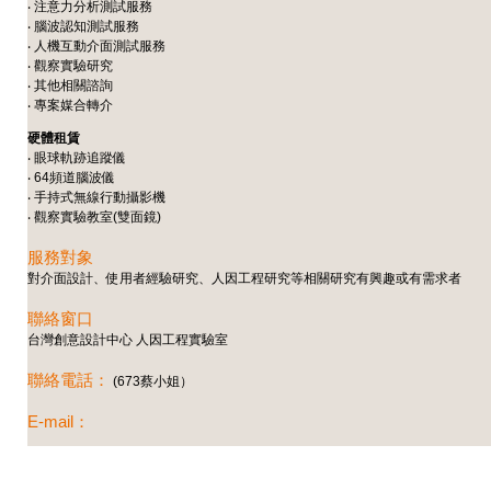
‧ 注意力分析測試服務
‧ 腦波認知測試服務
‧ 人機互動介面測試服務
‧ 觀察實驗研究
‧ 其他相關諮詢
‧ 專案媒合轉介
硬體租賃
‧ 眼球軌跡追蹤儀
‧ 64頻道腦波儀
‧ 手持式無線行動攝影機
‧ 觀察實驗教室(雙面鏡)
服務對象
對介面設計、使用者經驗研究、人因工程研究等相關研究有興趣或有需求者
聯絡窗口
台灣創意設計中心 人因工程實驗室
聯絡電話：
(673蔡小姐）
E-mail：