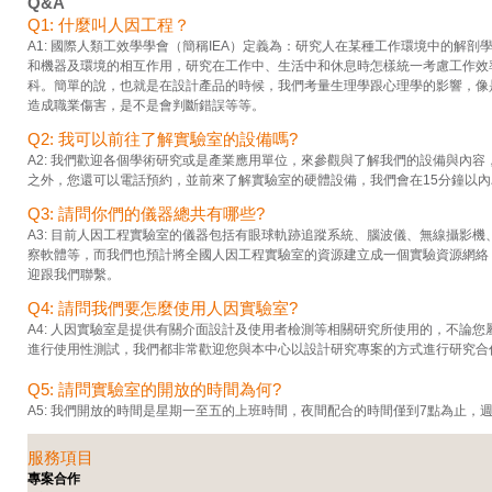
Q&A
Q1: 什麼叫人因工程？
A1: 國際人類工效學學會（簡稱IEA）定義為：研究人在某種工作環境中的解
和機器及環境的相互作用，研究在工作中、生活中和休息時怎樣統一考慮工作效
科。簡單的說，也就是在設計產品的時候，我們考量生理學跟心理學的影響，像
造成職業傷害，是不是會判斷錯誤等等。
Q2: 我可以前往了解實驗室的設備嗎?
A2: 我們歡迎各個學術研究或是產業應用單位，來參觀與了解我們的設備與內
之外，您還可以電話預約，並前來了解實驗室的硬體設備，我們會在15分鐘以
Q3: 請問你們的儀器總共有哪些?
A3: 目前人因工程實驗室的儀器包括有眼球軌跡追蹤系統、腦波儀、無線攝影
察軟體等，而我們也預計將全國人因工程實驗室的資源建立成一個實驗資源網絡
迎跟我們聯繫。
Q4: 請問我們要怎麼使用人因實驗室?
A4: 人因實驗室是提供有關介面設計及使用者檢測等相關研究所使用的，不論
進行使用性測試，我們都非常歡迎您與本中心以設計研究專案的方式進行研究合
Q5: 請問實驗室的開放的時間為何?
A5: 我們開放的時間是星期一至五的上班時間，夜間配合的時間僅到7點為止，
服務項目
專案合作