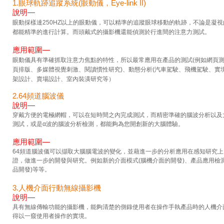
1.眼球軌跡追蹤系統(眼動儀，Eye-link II)
說明—
眼動採樣達250HZ以上的眼動儀，可以精準的追蹤眼球移動的軌跡，不論是凝
都能精準的進行計算。而頭戴式的攝影機還能偵測於行進間的注意力測試。
應用範圍—
眼動儀具有準確抓取注意力焦點的特性，所以最常應用在產品的測試(例如網頁測
頁排版、多媒體視覺刺激、閱讀慣性研究)、動態分析(汽車駕駛、飛機駕駛、實
架設計、賣場設計、室內裝潢研究等）
2.64頻道腦波儀
說明—
穿戴方便的電極網帽，可以在短時間之內完成測試，而精密準確的腦波分析以及
測試，或是α波的腦波分析檢測，都能夠為您開創新的大腦體驗。
應用範圍—
64頻道腦波儀可以擷取大腦腦電波的變化，並藉進一步的分析應用在感知研究
證，做進一步的開發與研究。例如新的介面模式(腦機介面的開發)、產品應用檢
品開發)等等。
3.人機介面行動無線攝影機
說明—
具有無線傳輸功能的攝影機，能夠清楚的側錄使用者在操作手執產品時的人機介
得以一窺使用者操作的實境。