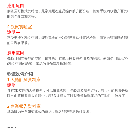
應用範圍—
側錄及可攜式的特性，最常應用在產品操作的介面分析，例如手機內軟體介面的
的操作介面測試等。
4.觀察實驗室
說明—
不受干擾的獨立空間，能夠完全的控制環境來進行實驗檢測，而透過雙面鏡的觀
的呈現在眼前。
應用範圍—
機動且獨立安靜的空間，最常應用在環境模擬與使用者的測試。例如使用情境的模
(獨立空間的訪談、產品的操作流程檢測)等。
軟體設備介紹
1.人體計測資料庫
說明—
具有3D立體的人體模型，可以依據國籍、年齡以及體型進行人體尺寸的數據分析，
以自由將模型匯入軟體中，讓3D虛擬人可以親身體驗與產品的互動性、伸展度
2.專業報告資料庫
具備國內外各研究單位的連結，與各類研究報告供參考。